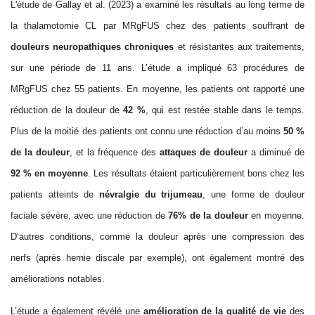
L'étude de Gallay et al. (2023) a examiné les résultats au long terme de
la thala
mo
tomie CL par MRgFUS chez des patients souffrant de
douleur
s
neuropathique
s
chronique
s
et résistante
s
aux traitements,
sur une période de 11 ans. L’étude a impliqué 63 procédures de
MRgFUS chez 55 patients. En moyenne, les patients ont rapporté une
réduction de la douleur de
42
%
, qui est restée stable dans le temps.
Plus de la moitié des patients ont connu une réduction d’au moins
50
%
de la douleur
, et la fréquence des
attaques de douleur
a diminué de
92
% en moyenne
. Les résultats étaient particulièrement bons chez les
patients atteints de
névralgie du trijumeau
, une forme de douleur
faciale sévère, avec une réduction de
76% de la douleur
en moyenne.
D’autres conditions, comme la douleur après une
compression des
nerfs (après hernie discale par exemple)
, ont également montré des
améliorations notables.
L’étude a également révélé une
amélioration de la qualité de vie
des