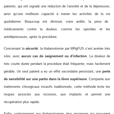
patients, qui ont signalé une réduction de l’anxiété et de la dépression,
ainsi qu’une meilleure capacité à mener
l
es activités
de la vie
quotidienne. Beaucoup ont diminué, voire arrêté, la prise de
médicaments contre la douleur, comme les opioïdes et les
antidépresseurs, après la procédure.
Concernant la
sécurité
, la thala
mo
tomie par MRgFUS s’est avérée très
sûre, avec
aucun cas de saignement ou d'infection
. La douleur
de
très courte durée
pendant la procédure était fréquente, mais facilement
gérable. Un seul patient a eu un effet secondaire persistant, une
perte
de sensibilité sur une partie
dans la lèvre supérieure
. Comparée aux
traitements chirurgicaux invasifs traditionnels, cette méthode évite les
risques associés aux incisions, aux implants et permet une
récupération plus rapide.
Enfin, contrairement aux thala
mo
tomies plus anciennes qui pouvaient