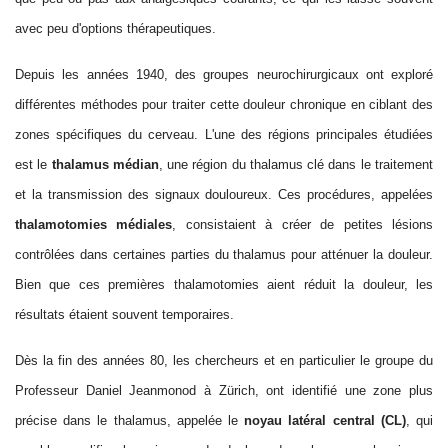
avec peu d'options thérapeutiques.
Depuis les années 1940,
des groupes neurochirurgicaux
ont exploré
différentes méthodes pour traiter cette douleur chronique en ciblant des
zones spécifiques du cerveau. L'une des régions principales étudiées
est le
thalamus médian
, une région du thalamus clé dans le traitement
et la transmission des signaux
douloureux
.
C
es procédures, appelées
thala
mo
tomies médiales
, consistaient à créer de petites lésions
contrôlées dans certaines parties du thalamus pour atténuer la douleur.
Bien que ces premières thala
mo
tomies aient réduit la douleur, les
résultats étaient souvent temporaires.
Dès la fin des années 80
, les chercheurs
et en particulier le groupe du
Professeur Daniel Jeanmonod à Zürich,
ont identifié une zone plus
précise dans le thalamus, appelée le
noyau latéral central (CL)
, qui