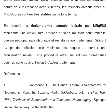
perdre de leur efficacité avec le temps, les résultats obtenus grâce
au
MRgFUS se sont révélés
stables
sur le long terme.
En résumé, la
thala
mo
tomie
centrale latérale
par MRgFUS
représente une option sûre, efficace et
sans incision
pour traiter la
douleur neuropathique chronique et résistante aux traitements. Grâce à
sa grande précision, elle minimise les risques et permet une
récupération rapide. Cette procédure offre une solution prometteuse
pour les patients ayant épuisé d’autres traitements.
Références:
1.
Jeanmonod D. The Central Lateral Thalamotomy for
Neuropathic Pain. In:
Lozano, A.M., Gildenberg, P.L., Tasker, R.R.
(Eds) Textbook of Stereotactic and Functional Neurosurgery
.
Springer,
Berlin, Heidelberg.; 2009:2081-2096.