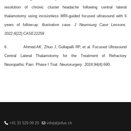
resolution of chronic cluster headache following central lateral
thalamotomy using incisionless MRI-guided focused ultrasound with 6
years of follow-up: illustrative case.
J Neurosurg Case Lessons
.
2022;4(22):CASE22259
6.
Ahmed AK, Zhuo J, Gullapalli RP, et al. Focused Ultrasound
Central Lateral Thalamotomy for the Treatment of Refractory
Neuropathic Pain: Phase I Trial.
Neurosurgery
. 2024;94(4):690.
+41 31 529 09 20
info(at)sifus.ch