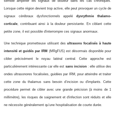
semble amplifier les signaux de douleur dans les cas chroniques.
Lorsque cette région devient trop active, elle peut provoquer un cycle de
signaux cérébraux dysfonctionnels appelé
dysrythmie thalamo-
corticale
, contribuant ainsi à la douleur persistante. En ciblant cette
petite zone, il est possible d'interrompre ces signaux anormaux.
Une technique prometteuse
utilisant des
ultrason
s
focalisé
s à haute
intensité et
guidé
s
par IRM
(MRgFUS) est désormais
disponible
pour
cibler précisément le noyau latéral central. Cette approche est
particulièrement intéressante car elle est
sans incision
: elle utilise des
ondes ultrasonores focalisées, guidées par IRM, pour atteindre et traiter
cette zone du thalamus sans besoin d
’incision
ou d'implants. Cette
procédure permet
de cibler avec
une grande précision (à moins de 1
millimètre), les risques de saignement et d'infection
sont réduits
et
elle
ne
nécessite généralement
qu’
une hospitalisation de courte durée
.