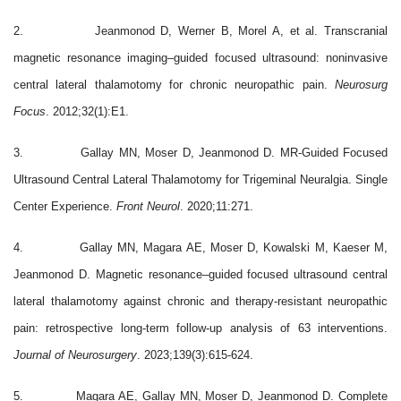
2.
Jeanmonod D, Werner B, Morel A, et al.
Transcranial
magnetic resonance imaging–guided focused ultrasound: noninvasive
central lateral thalamotomy for chronic neuropathic pain.
Neurosurg
Focus
. 2012;32(1):E1.
3.
Gallay MN, Moser D, Jeanmonod D. MR-Guided Focused
Ultrasound Central Lateral Thalamotomy for Trigeminal Neuralgia. Single
Center Experience.
Front Neurol
. 2020;11:271.
4.
Gallay MN, Magara AE, Moser D, Kowalski M, Kaeser M,
Jeanmonod D. Magnetic resonance–guided focused ultrasound central
lateral thalamotomy against chronic and therapy-resistant neuropathic
pain: retrospective long-term follow-up analysis of 63 interventions.
Journal of Neurosurgery
. 2023;139(3):615-624.
5.
Magara AE, Gallay MN, Moser D, Jeanmonod D. Complete